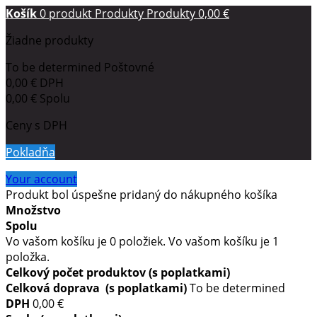
Košík
0
produkt
Produkty
Produkty
0,00 €
Žiadne produkty
To be determined
Poštovné
0,00 €
DPH
0,00 €
Spolu
Ceny s DPH
Pokladňa
Your account
Produkt bol úspešne pridaný do nákupného košíka
Množstvo
Spolu
Vo vašom košíku je
0
položiek.
Vo vašom košíku je 1
položka.
Celkový počet produktov (s poplatkami)
Celková doprava (s poplatkami)
To be determined
DPH
0,00 €