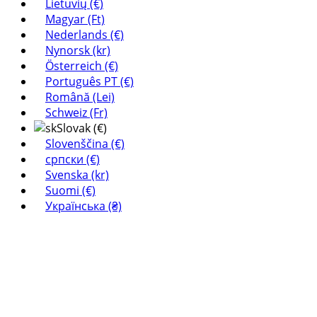
Lietuvių (€)
Magyar (Ft)
Nederlands (€)
Nynorsk (kr)
Österreich (€)
Português PT (€)
Română (Lei)
Schweiz (Fr)
Slovak (€)
Slovenščina (€)
српски (€)
Svenska (kr)
Suomi (€)
Українська (₴)