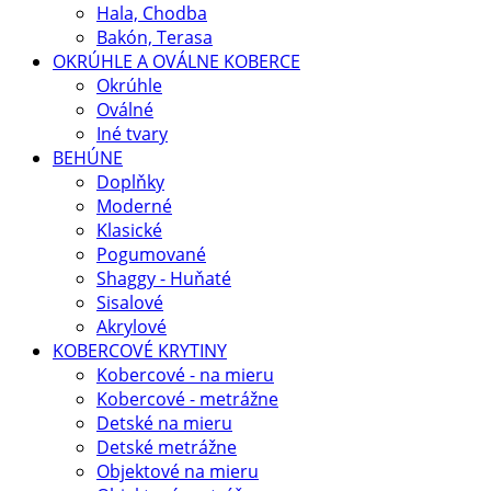
Hala, Chodba
Bakón, Terasa
OKRÚHLE A OVÁLNE KOBERCE
Okrúhle
Oválné
Iné tvary
BEHÚNE
Doplňky
Moderné
Klasické
Pogumované
Shaggy - Huňaté
Sisalové
Akrylové
KOBERCOVÉ KRYTINY
Kobercové - na mieru
Kobercové - metrážne
Detské na mieru
Detské metrážne
Objektové na mieru