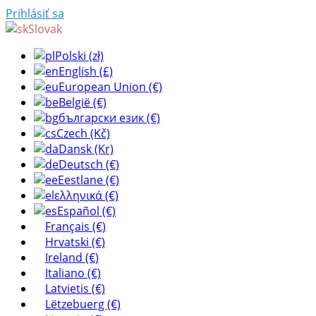
Prihlásiť sa
Slovak
Polski (zł)
English (£)
European Union (€)
België (€)
български език (€)
Czech (Kč)
Dansk (Kr)
Deutsch (€)
Eestlane (€)
ελληνικά (€)
Español (€)
Français (€)
Hrvatski (€)
Ireland (€)
Italiano (€)
Latvietis (€)
Lëtzebuerg (€)