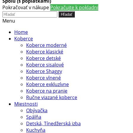
Spolu (s poplatkami)
Pokračovať v nákupe
Pokračujte k pokladni
Hľadať
Menu
Home
Koberce
Koberce moderné
Koberce klasické
Koberce detské
Koberce sisalové
Koberce Shaggy
Koberce vlnené
Koberce exkluzívne
Koberce na pranie
Ručne viazané koberce
Miestnosti
Obývačka
Spálňa
Detská, Tínedžerská izba
Kuchyňa