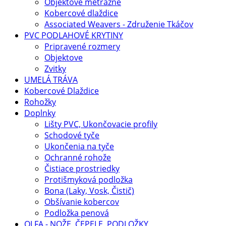
Objektové metrážne
Kobercové dlaždice
Associated Weavers - Združenie Tkáčov
PVC PODLAHOVÉ KRYTINY
Pripravené rozmery
Objektove
Zvitky
UMELÁ TRÁVA
Kobercové Dlaždice
Rohožky
Doplnky
Lišty PVC, Ukončovacie profily
Schodové tyče
Ukončenia na tyče
Ochranné rohože
Čistiace prostriedky
Protišmyková podložka
Bona (Laky, Vosk, Čistič)
Obšívanie kobercov
Podložka penová
OLFA - NOŽE, ČEPELE, PODLOŽKY