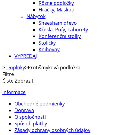
Rôzne podložky
Hračky, Maskoti
Nábytok
Sheesham dřevo
Křesla, Pufy, Taborety
Konferenční stolky
Stoličky
Knihovny
VÝPREDAJ
>
Doplnky
>
Protišmyková podložka
Filtre
Čisté
Zobraziť
Informace
Obchodné podmienky
Doprava
O spoločnosti
Spôsob platby
Zásady ochrany osobných údajov