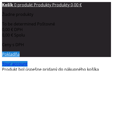
Košík
0
produkt
Produkty
Produkty
0,00 €
Žiadne produkty
To be determined
Poštovné
0,00 €
DPH
0,00 €
Spolu
Ceny s DPH
Pokladňa
Your account
Produkt bol úspešne pridaný do nákupného košíka
Množstvo
Spolu
Vo vašom košíku je
0
položiek.
Vo vašom košíku je 1
položka.
Celkový počet produktov (s poplatkami)
Celková doprava (s poplatkami)
To be determined
DPH
0,00 €