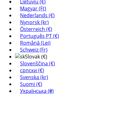
Lietuvių (€)
Magyar (Ft)
Nederlands (€)
Nynorsk (kr)
Österreich (€)
Português PT (€)
Română (Lei)
Schweiz (Fr)
Slovak (€)
Slovenščina (€)
српски (€)
Svenska (kr)
Suomi (€)
Українська (₴)